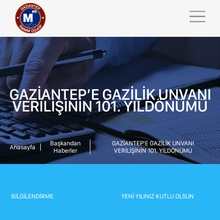
GAZİANTEP’E GAZİLİK UNVANI
VERİLİŞİNİN 101. YILDÖNÜMÜ
ANASAYFA
KURUMSAL
Başkandan
GAZİANTEP’E GAZİLİK UNVANI
GSMMMO TV
Anasayfa
Haberler
VERİLİŞİNİN 101. YILDÖNÜMÜ
KURUMSAL
MEVZUAT
ODA KURULLARI
İNSAN KAYNAKLARI
ODA KOMİSYONLARI
BİLGİLENDİRME
YENİ YILINIZ KUTLU OLSUN
YAYINLARIMIZ
İL & İLÇE TEMSİLCİLİKLERİ
İLETİŞİM