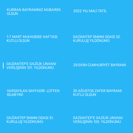
MESLEK YASASI
İNTERNET ŞUBESİ
KURBAN BAYRAMINIZ MÜBAREK
2022 YILI MALİ TATİL
İŞ MERKEZLERİ TEMSİLCİLİĞİ
OLSUN
Üye İşlemleri
TESMER
1-7 MART MUHASEBE HAFTASI
GAZİANTEP SMMM ODASI 32.
E-Birlik
KUTLU OLSUN
KURULUŞ YILDÖNÜMÜ
GAZİANTEP’E GAZİLİK UNVANI
29 EKİM CUMHURİYET BAYRAMI
VERİLİŞİNİN 101. YILDÖNÜMÜ
VARSAYILAN SAYFADIR. LÜTFEN
30 AĞUSTOS ZAFER BAYRAMI
SİLMEYİN!
KUTLU OLSUN
GAZİANTEP SMMM ODASI 31.
GAZİANTEP’E GAZİLİK UNVANI
KURULUŞ YILDÖNÜMÜ
VERİLİŞİNİN 100. YILDÖNÜMÜ