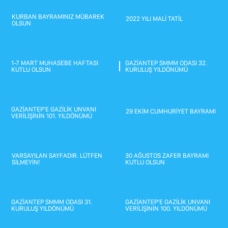
MESLEK YASASI
İNTERNET ŞUBESİ
KURBAN BAYRAMINIZ MÜBAREK
2022 YILI MALİ TATİL
OLSUN
İŞ MERKEZLERİ TEMSİLCİLİĞİ
Üye İşlemleri
TESMER
1-7 MART MUHASEBE HAFTASI
GAZİANTEP SMMM ODASI 32.
E-Birlik
KUTLU OLSUN
KURULUŞ YILDÖNÜMÜ
GAZİANTEP’E GAZİLİK UNVANI
29 EKİM CUMHURİYET BAYRAMI
VERİLİŞİNİN 101. YILDÖNÜMÜ
VARSAYILAN SAYFADIR. LÜTFEN
30 AĞUSTOS ZAFER BAYRAMI
SİLMEYİN!
KUTLU OLSUN
GAZİANTEP SMMM ODASI 31.
GAZİANTEP’E GAZİLİK UNVANI
KURULUŞ YILDÖNÜMÜ
VERİLİŞİNİN 100. YILDÖNÜMÜ