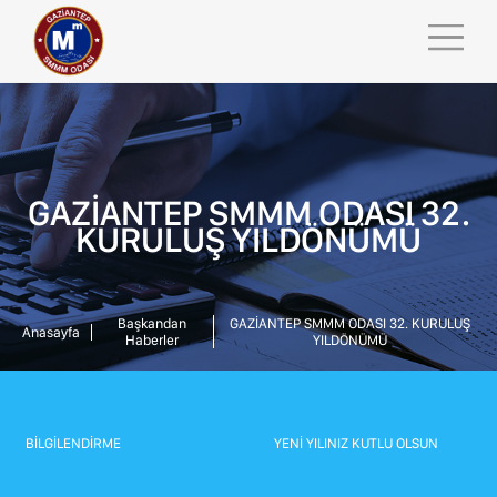
GAZİANTEP SMMM ODASI 32.
KURULUŞ YILDÖNÜMÜ
ANASAYFA
KURUMSAL
Başkandan
GAZİANTEP SMMM ODASI 32. KURULUŞ
Anasayfa
GSMMMO TV
Haberler
YILDÖNÜMÜ
KURUMSAL
MEVZUAT
ODA KURULLARI
İNSAN KAYNAKLARI
ODA KOMİSYONLARI
BİLGİLENDİRME
YENİ YILINIZ KUTLU OLSUN
YAYINLARIMIZ
İL & İLÇE TEMSİLCİLİKLERİ
İLETİŞİM