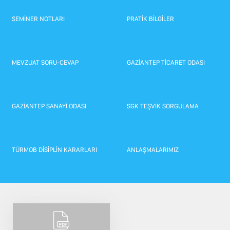
İŞ MERKEZLERİ TEMSİLCİLİĞİ
Üye İşlemleri
SEMİNER NOTLARI
PRATİK BİLGİLER
TESMER
E-Birlik
MEVZUAT SORU-CEVAP
GAZİANTEP TİCARET ODASI
GAZİANTEP SANAYİ ODASI
SGK TEŞVİK SORGULAMA
TÜRMOB DİSİPLİN KARARLARI
ANLAŞMALARIMIZ