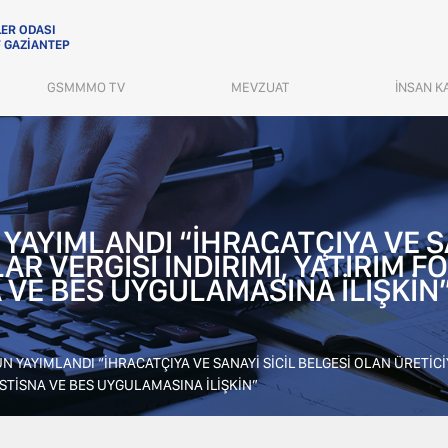
ER ODASI
 GAZİANTEP
GSMMMO TV
MEVZUAT
İNSAN K
 YAYIMLANDI “İHRACATÇIYA VE S
R VERGİSİ İNDİRİMİ, YATIRIM F
 VE BES UYGULAMASINA İLİŞKİN
UN YAYIMLANDI “İHRACATÇIYA VE SANAYİ SİCİL BELGESİ OLAN ÜRETİC
STİSNA VE BES UYGULAMASINA İLİŞKİN”