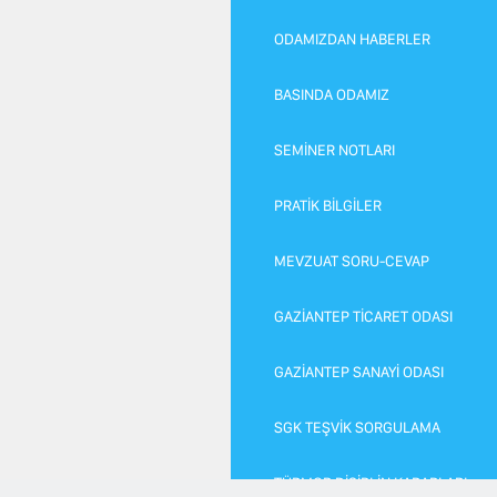
ODAMIZDAN HABERLER
BASINDA ODAMIZ
SEMİNER NOTLARI
PRATİK BİLGİLER
MEVZUAT SORU-CEVAP
GAZİANTEP TİCARET ODASI
GAZİANTEP SANAYİ ODASI
SGK TEŞVİK SORGULAMA
TÜRMOB DİSİPLİN KARARLARI