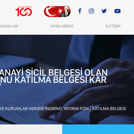
AYNAKLARI
YAYINLARIMIZ
İLETİŞİM
ANAYİ SİCİL BELGESİ OLAN
ONU KATILMA BELGESİ KÂR
”
İYE KURUMLAR VERGİSİ İNDİRİMİ, YATIRIM FONU KATILMA BELGESİ