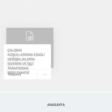
İŞ MERKEZLERİ TEMSİLCİLİĞİ
Üye İşlemleri
TESMER
E-Birlik
ÇALIŞMA
KOŞULLARINDA ESASLI
DEĞİŞİKLİKLERİN
İŞVEREN VE İŞÇİ
TARAFINDAN
İRDELENMESİ
Tıklayınız
ANASAYFA