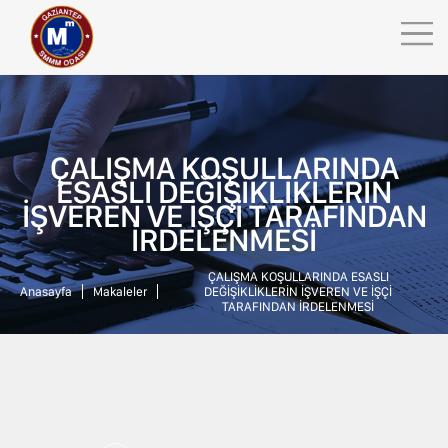
ÇALIŞMA KOŞULLARINDA
ESASLI DEĞİŞİKLİKLERİN
ANASAYFA
İŞVEREN VE İŞÇİ TARAFINDAN
KURUMSAL
İRDELENMESİ
GSMMMO TV
KURUMSAL
ÇALIŞMA KOŞULLARINDA ESASLI
Anasayfa
Makaleler
DEĞİŞİKLİKLERİN İŞVEREN VE İŞÇİ
MEVZUAT
TARAFINDAN İRDELENMESİ
ODA KURULLARI
İNSAN KAYNAKLARI
ODA KOMİSYONLARI
YAYINLARIMIZ
İL & İLÇE TEMSİLCİLİKLERİ
İLETİŞİM
MESLEK YASASI
İNTERNET ŞUBESİ